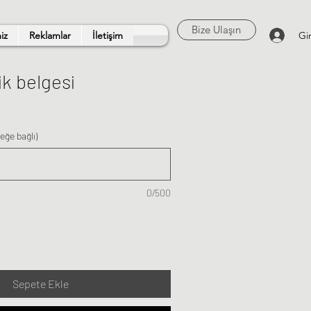
Bize Ulaşın
Gir
iz
Reklamlar
İletişim
ik belgesi
teğe bağlı)
0/500
Sepete Ekle