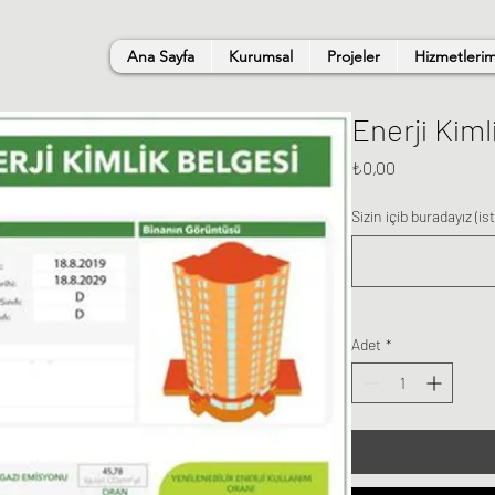
Ana Sayfa
Kurumsal
Projeler
Hizmetlerim
Enerji Kiml
Fiyat
₺0,00
Sizin içib buradayız (is
Adet
*